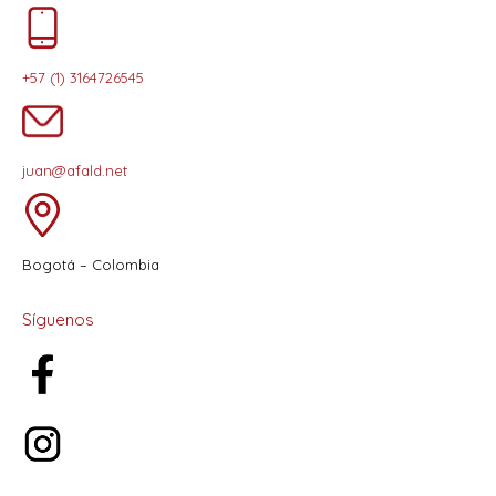
+57 (1) 3164726545
juan@afald.net
Bogotá – Colombia
Síguenos